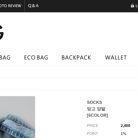
SOCKS
망고 양말
[6COLOR]
PRICE
2,400
POINT
1%