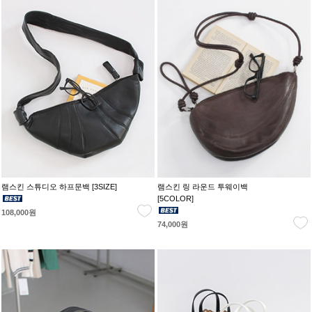
램스킨 스튜디오 하프문백 [3SIZE]
램스킨 링 라운드 투웨이백
[5COLOR]
108,000원
74,000원