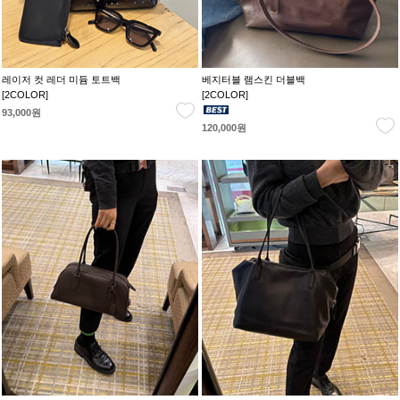
레이저 컷 레더 미듐 토트백
베지터블 램스킨 더블백
[2COLOR]
[2COLOR]
93,000원
120,000원