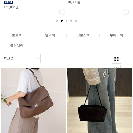
52,000원
92,000원
토트백
|
숄더백
|
크로스백
|
투웨이백
클러치백
|