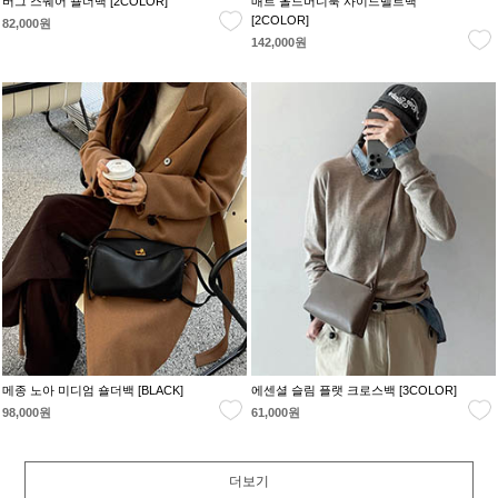
버그 스퀘어 숄더백 [2COLOR]
매트 올드머니룩 사이드벨트백
[2COLOR]
82,000원
142,000원
메종 노아 미디엄 숄더백 [BLACK]
에센셜 슬림 플랫 크로스백 [3COLOR]
98,000원
61,000원
더보기