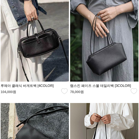
루체아 클래식 바게트백 [4COLOR]
램스킨 페이즈 스몰 데일리백 [3COLOR]
104,000원
78,000원