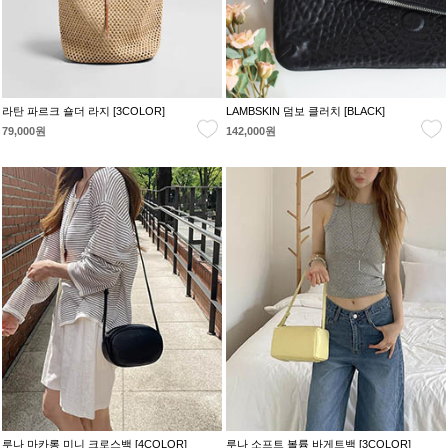
라탄 파르크 숄더 라지 [3COLOR]
LAMBSKIN 덤보 클러치 [BLACK]
79,000원
142,000원
루나 마카롱 미니 크로스백 [4COLOR]
루나 소프트 볼륨 바게트백 [3COLOR]