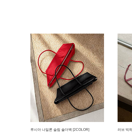
루시아 나일론 슬림 숄더백 [2COLOR]
러브 빅하