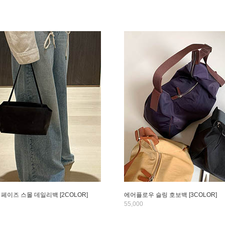
페이즈 스몰 데일리백 [2COLOR]
에어플로우 슬링 호보백 [3COLOR]
55,000