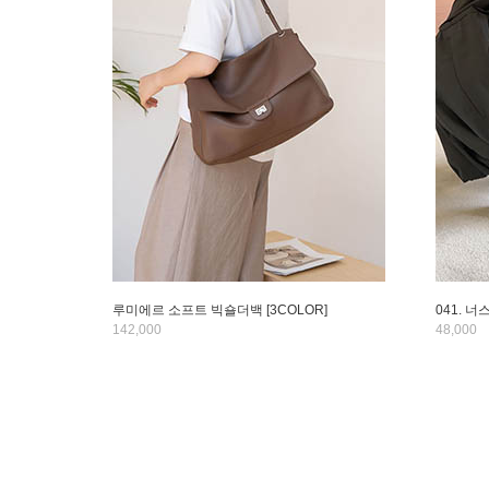
루미에르 소프트 빅숄더백 [3COLOR]
041. 너
142,000
48,000