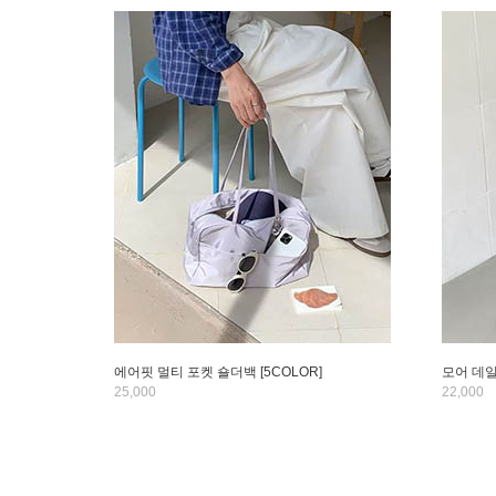
에어핏 멀티 포켓 숄더백 [5COLOR]
모어 데일
25,000
22,000