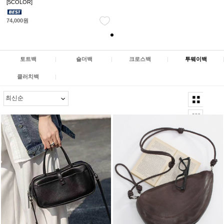
[5COLOR]
74,000원
토트백
|
숄더백
|
크로스백
|
투웨이백
클러치백
|