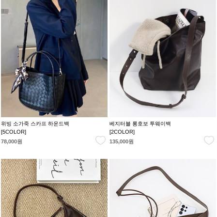
위빙 소가죽 스카프 하운드백
베지터블 롱호보 투웨이백
[5COLOR]
[2COLOR]
78,000원
135,000원