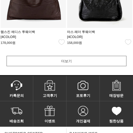
램스킨 에디스 투웨이백
마스 레더 투웨이백
[4COLOR]
[4COLOR]
178,000원
158,000원
더보기
카톡문의
고객후기
포토후기
매장방문
배송조회
이벤트
개인결제
찜한상품