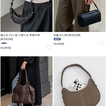
램스킨 미니 링 스튜디오 투웨이백
바렐 미니백 [4COLOR]
[4COLOR]
54,000원
55,000원