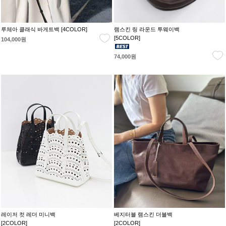
루체아 클래식 바게트백 [4COLOR]
램스킨 링 라운드 투웨이백
[5COLOR]
104,000원
74,000원
레이저 컷 레더 미니백
베지터블 램스킨 더블백
[2COLOR]
[2COLOR]