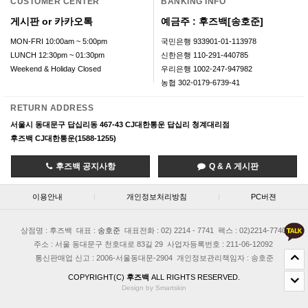
CUSTOMER CENTER
BANKING INFO
게시판 or 카카오톡
예금주 : 후즈백[송호준]
MON-FRI 10:00am ~ 5:00pm
국민은행 933901-01-113978
LUNCH 12:30pm ~ 01:30pm
신한은행 110-291-440785
Weekend & Holiday Closed
우리은행 1002-247-947982
농협 302-0179-6739-41
RETURN ADDRESS
서울시 동대문구 답십리동 467-43 CJ대한통운 답십리 청계대리점
후즈백 CJ대한통운(1588-1255)
후즈백 공지사항
Q & A 게시판
이용안내
|
개인정보처리방침
|
PC버젼
상점명 : 후즈백
대표 :
송호준
대표전화 : 02) 2214 - 7741
팩스 : 02)2214-7740
주소 : 서울 동대문구 천호대로 83길 29
사업자등록번호 : 211-06-12092
통신판매업 신고 : 2006-서울동대문-2904
개인정보관리책임자 : 송호준
COPYRIGHT(C)
후즈백
ALL RIGHTS RESERVED.