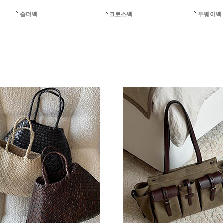
숄더백
크로스백
투웨이백