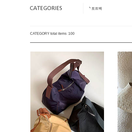
토트백
CATEGORY total items :
100