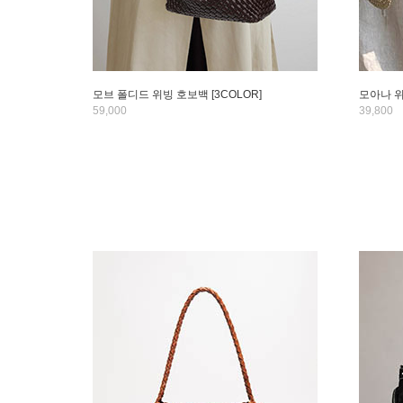
모브 폴디드 위빙 호보백 [3COLOR]
모아나 위브
59,000
39,800