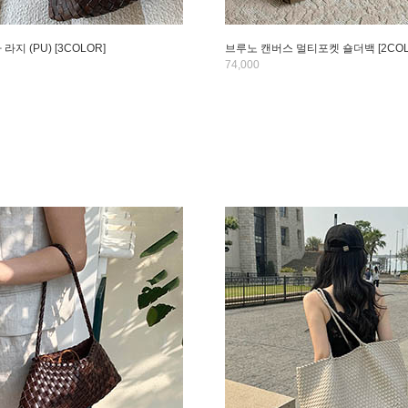
라지 (PU) [3COLOR]
브루노 캔버스 멀티포켓 숄더백 [2COL
74,000