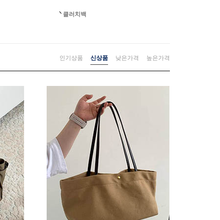
클러치백
인기상품
신상품
낮은가격
높은가격