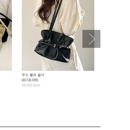
무드 벨트 숄더
뉴 모아나 라지 (P
[4COLOR]
57,000 won
29,000 won