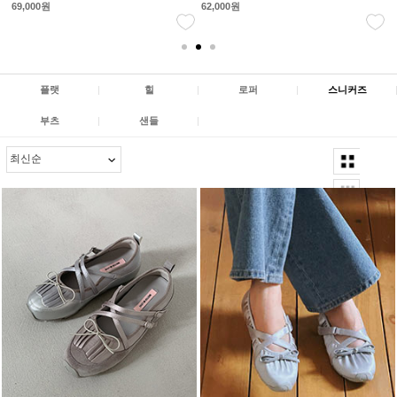
[2COLOR]
59,000원
51,000원
플랫
|
힐
|
로퍼
|
스니커즈
부츠
|
샌들
|