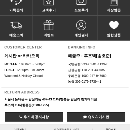
카톡문의
고객후기
포토후기
매장방문
배송조회
이벤트
개인결제
찜한상품
CUSTOMER CENTER
BANKING INFO
게시판 or 카카오톡
예금주 : 후즈백[송호준]
MON-FRI 10:00am ~ 5:00pm
국민은행 933901-01-113978
LUNCH 12:30pm ~ 01:30pm
신한은행 110-291-440785
Weekend & Holiday Closed
우리은행 1002-247-947982
농협 302-0179-6739-41
RETURN ADDRESS
서울시 동대문구 답십리동 467-43 CJ대한통운 답십리 청계대리점
후즈백 CJ대한통운(1588-1255)
후즈백 공지사항
Q & A 게시판
이용안내
|
개인정보처리방침
|
PC버젼