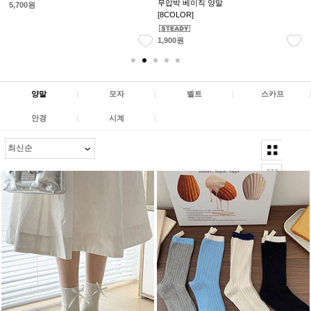
데일리 골지 양말
모던 패턴 삭스
[8COLOR]
[5COLOR]
[
2,000원
3
2,500원
양말
|
모자
|
벨트
|
스카프
안경
|
시계
|