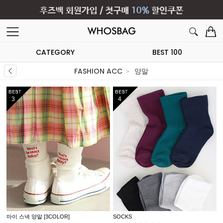
CATEGORY
BEST 100
FASHION ACC
양말
5
6
SOCKS
SOCKS