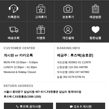
카톡문의
고객후기
포토후기
매장방문
배송조회
이벤트
개인결제
찜한상품
CUSTOMER CENTER
BANKING INFO
게시판 or 카카오톡
예금주 : 후즈백[송호준]
MON-FRI 10:00am ~ 5:00pm
국민은행 933901-01-113978
LUNCH 12:30pm ~ 01:30pm
신한은행 110-291-440785
Weekend & Holiday Closed
우리은행 1002-247-947982
농협 302-0179-6739-41
RETURN ADDRESS
서울시 동대문구 답십리동 467-43 CJ대한통운 답십리 청계대리점
후즈백 CJ대한통운(1588-1255)
후즈백 공지사항
Q & A 게시판