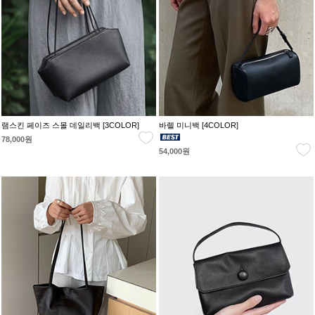
램스킨 페이즈 스몰 데일리백 [3COLOR]
바렐 미니백 [4COLOR]
78,000원
54,000원