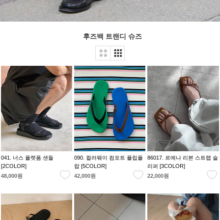
후즈백 트랜디 슈즈
041. 너스 플랫폼 샌들
090. 컬러웨이 컴포트 플립플
86017. 르에나 리본 스트랩 슬
[2COLOR]
랍 [5COLOR]
리퍼 [3COLOR]
48,000원
42,000원
22,000원