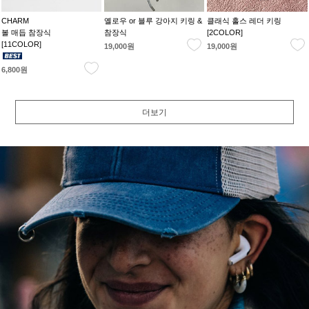
CHARM
옐로우 or 블루 강아지 키링 &
클래식 홀스 레더 키링
볼 매듭 참장식
참장식
[2COLOR]
[11COLOR]
19,000원
19,000원
6,800원
더보기