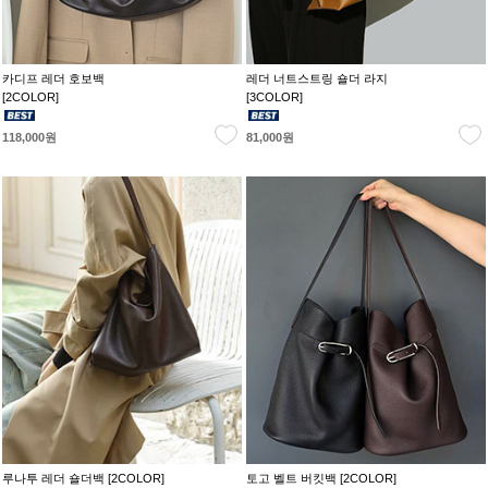
카디프 레더 호보백
레더 너트스트링 숄더 라지
[2COLOR]
[3COLOR]
118,000원
81,000원
루나투 레더 숄더백 [2COLOR]
토고 벨트 버킷백 [2COLOR]