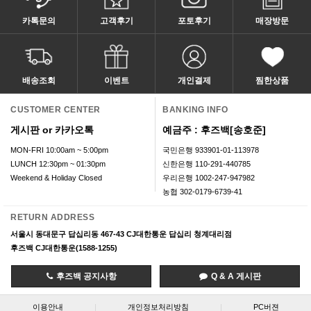
카톡문의
고객후기
포토후기
매장방문
배송조회
이벤트
개인결제
찜한상품
CUSTOMER CENTER
BANKING INFO
게시판 or 카카오톡
예금주 : 후즈백[송호준]
MON-FRI 10:00am ~ 5:00pm
국민은행 933901-01-113978
LUNCH 12:30pm ~ 01:30pm
신한은행 110-291-440785
Weekend & Holiday Closed
우리은행 1002-247-947982
농협 302-0179-6739-41
RETURN ADDRESS
서울시 동대문구 답십리동 467-43 CJ대한통운 답십리 청계대리점
후즈백 CJ대한통운(1588-1255)
후즈백 공지사항
Q & A 게시판
이용안내
|
개인정보처리방침
|
PC버젼