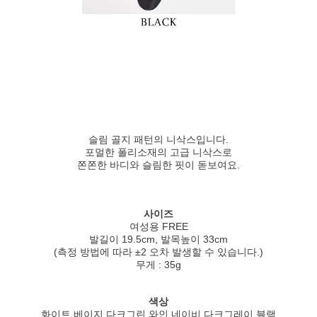
슬림 골지 패턴의 니삭스입니다.
포멀한 폴리소재의 고급 니삭스로
쫀쫀한 바디와 슬림한 핏이 돋보여요.
사이즈
여성용 FREE
발길이 19.5cm, 발목높이 33cm
(측정 방법에 따라 ±2 오차 발생할 수 있습니다.)
무게 : 35g
색상
화이트,베이지,다크그린,와인,네이비,다크그레이,블랙