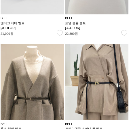
BELT
BELT
앤티크 레더 벨트
포멀 볼륨 벨트
[4COLOR]
[3COLOR]
21,000원
22,800원
BELT
BELT
홀스 체인 벨트
트라이앵글 스키니 롱 벨트