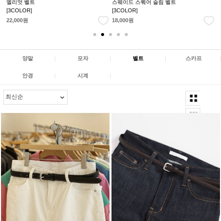
클래식 체인 벨트
D 앤틱 레더 벨트
[3COLOR]
[3COLOR]
27,000원
25,000원
양말
|
모자
|
벨트
|
스카프
안경
|
시계
|