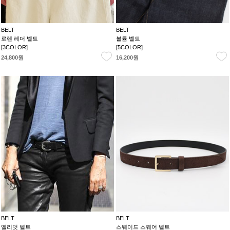
BELT
BELT
로렌 레더 벨트
볼륨 벨트
[3COLOR]
[5COLOR]
24,800원
16,200원
BELT
BELT
엘리엇 벨트
스웨이드 스퀘어 벨트