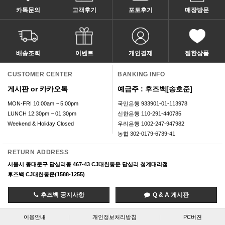
카톡문의
고객후기
포토후기
매장방문
배송조회
이벤트
개인결제
찜한상품
CUSTOMER CENTER
BANKING INFO
게시판 or 카카오톡
예금주 : 후즈백[송호준]
MON-FRI 10:00am ~ 5:00pm
국민은행 933901-01-113978
LUNCH 12:30pm ~ 01:30pm
신한은행 110-291-440785
Weekend & Holiday Closed
우리은행 1002-247-947982
농협 302-0179-6739-41
RETURN ADDRESS
서울시 동대문구 답십리동 467-43 CJ대한통운 답십리 청계대리점
후즈백 CJ대한통운(1588-1255)
후즈백 공지사항
Q & A 게시판
이용안내
|
개인정보처리방침
|
PC버젼