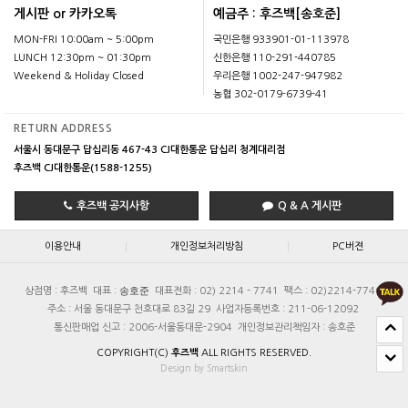
게시판 or 카카오톡
예금주 : 후즈백[송호준]
MON-FRI 10:00am ~ 5:00pm
국민은행 933901-01-113978
LUNCH 12:30pm ~ 01:30pm
신한은행 110-291-440785
Weekend & Holiday Closed
우리은행 1002-247-947982
농협 302-0179-6739-41
RETURN ADDRESS
서울시 동대문구 답십리동 467-43 CJ대한통운 답십리 청계대리점
후즈백 CJ대한통운(1588-1255)
후즈백 공지사항
Q & A 게시판
|
|
이용안내
개인정보처리방침
PC버젼
송호준
상점명 : 후즈백
대표 :
대표전화 : 02) 2214 - 7741
팩스 : 02)2214-7740
주소 : 서울 동대문구 천호대로 83길 29
사업자등록번호 : 211-06-12092
통신판매업 신고 : 2006-서울동대문-2904
개인정보관리책임자 : 송호준
COPYRIGHT(C)
후즈백
ALL RIGHTS RESERVED.