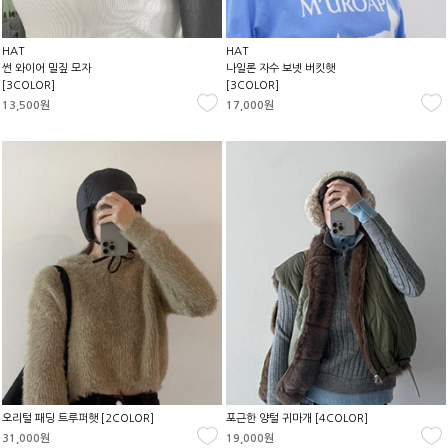
HAT
HAT
썬 와이어 밀짚 모자
나일론 자수 보넷 버킷햇
[3COLOR]
[3COLOR]
13,500원
17,000원
오리털 패딩 트루퍼햇 [2COLOR]
포근한 양털 귀마개 [4COLOR]
31,000원
19,000원