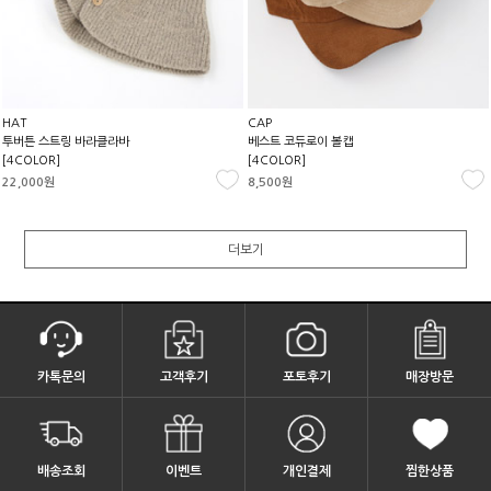
HAT
CAP
투버튼 스트링 바라클라바
베스트 코듀로이 볼캡
[4COLOR]
[4COLOR]
22,000원
8,500원
더보기
카톡문의
고객후기
포토후기
매장방문
배송조회
이벤트
개인결제
찜한상품