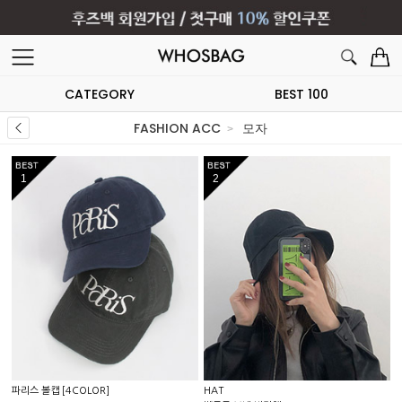
CATEGORY
BEST 100
FASHION ACC
모자
1
2
파리스 볼캡 [4COLOR]
HAT