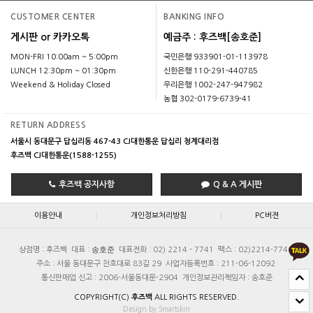
CUSTOMER CENTER
BANKING INFO
게시판 or 카카오톡
예금주 : 후즈백[송호준]
MON-FRI 10:00am ~ 5:00pm
국민은행 933901-01-113978
LUNCH 12:30pm ~ 01:30pm
신한은행 110-291-440785
Weekend & Holiday Closed
우리은행 1002-247-947982
농협 302-0179-6739-41
RETURN ADDRESS
서울시 동대문구 답십리동 467-43 CJ대한통운 답십리 청계대리점
후즈백 CJ대한통운(1588-1255)
후즈백 공지사항
Q & A 게시판
|
|
이용안내
개인정보처리방침
PC버젼
송호준
상점명 : 후즈백
대표 :
대표전화 : 02) 2214 - 7741
팩스 : 02)2214-7740
주소 : 서울 동대문구 천호대로 83길 29
사업자등록번호 : 211-06-12092
통신판매업 신고 : 2006-서울동대문-2904
개인정보관리책임자 : 송호준
COPYRIGHT(C)
후즈백
ALL RIGHTS RESERVED.