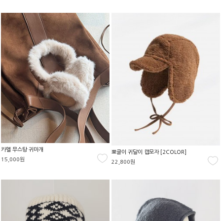
카멜 무스탕 귀마개
뽀글이 귀달이 캡모자 [2COLOR]
15,000원
22,800원