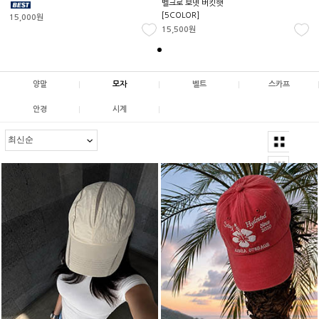
벨크로 보넷 버킷햇
[5COLOR]
15,000원
15,500원
|
|
|
양말
모자
벨트
스카프
|
|
안경
시계