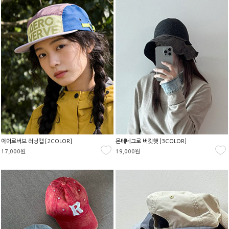
에어로버브 러닝캡 [2COLOR]
몬테네그로 버킷햇 [3COLOR]
17,000원
19,000원