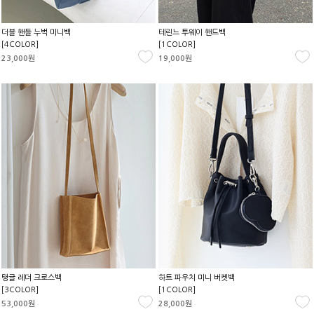
더블 핸들 누벅 미니백
테린느 투웨이 핸드백
[4COLOR]
[1COLOR]
23,000원
19,000원
탱글 레더 크로스백
하트 파우치 미니 버켓백
[3COLOR]
[1COLOR]
53,000원
28,000원