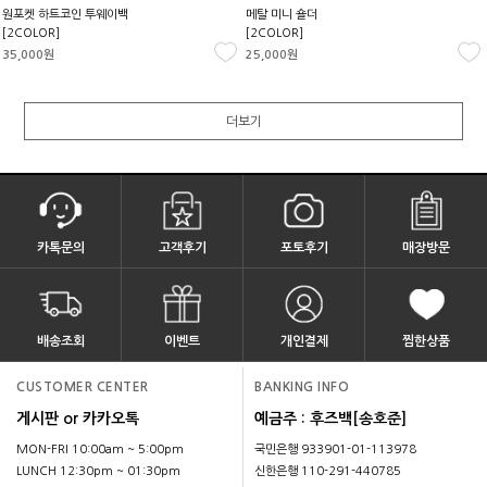
원포켓 하트코인 투웨이백
메탈 미니 숄더
[2COLOR]
[2COLOR]
35,000원
25,000원
더보기
카톡문의
고객후기
포토후기
매장방문
배송조회
이벤트
개인결제
찜한상품
CUSTOMER CENTER
BANKING INFO
게시판 or 카카오톡
예금주 : 후즈백[송호준]
MON-FRI 10:00am ~ 5:00pm
국민은행 933901-01-113978
LUNCH 12:30pm ~ 01:30pm
신한은행 110-291-440785