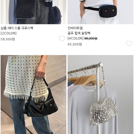
심플 레더 스몰 크로스백
인바이트엘
[2COLOR]
골프 힙색 슬링백
98,000원
[4COLOR]
58,000원
65,000원