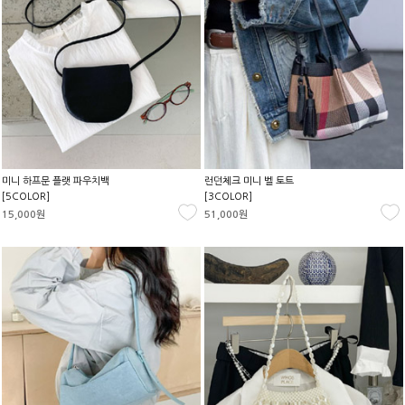
미니 하프문 플랫 파우치백
런던체크 미니 벨 토트
[5COLOR]
[3COLOR]
15,000원
51,000원