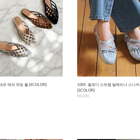
에테르 메쉬 위빙 뮬 [4COLOR]
1065. 멜로디 스트랩 발레리나 스니
[3COLOR]
69,000