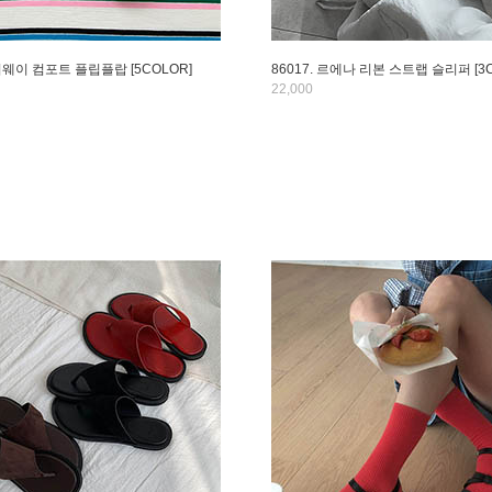
컬러웨이 컴포트 플립플랍 [5COLOR]
86017. 르에나 리본 스트랩 슬리퍼 [3C
22,000