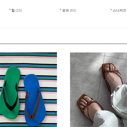
힐
(10)
로퍼
(63)
스니커