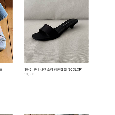
커즈
3042. 루나 새틴 슬림 키튼힐 뮬 [2COLOR]
53,000