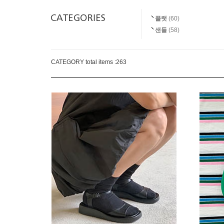
플랫
(60)
샌들
(58)
CATEGORY total items :
263