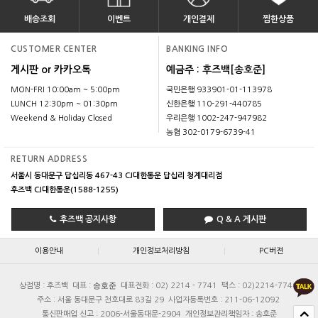
배송조회
이벤트
개인결제
찜한상품
CUSTOMER CENTER
BANKING INFO
게시판 or 카카오톡
예금주 : 후즈백[송호준]
MON-FRI 10:00am ~ 5:00pm
국민은행 933901-01-113978
LUNCH 12:30pm ~ 01:30pm
신한은행 110-291-440785
Weekend & Holiday Closed
우리은행 1002-247-947982
농협 302-0179-6739-41
RETURN ADDRESS
서울시 동대문구 답십리동 467-43 CJ대한통운 답십리 청계대리점
후즈백 CJ대한통운(1588-1255)
후즈백 공지사항
Q & A 게시판
|
|
이용안내
개인정보처리방침
PC버젼
송호준
상점명 : 후즈백
대표 :
대표전화 : 02) 2214 - 7741
팩스 : 02)2214-7740
주소 : 서울 동대문구 천호대로 83길 29
사업자등록번호 : 211-06-12092
통신판매업 신고 : 2006-서울동대문-2904
개인정보관리책임자 : 송호준