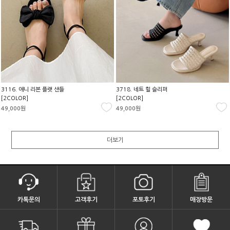
3116. 애니 리본 플랫 샌들
3718. 네트 힐 슬리퍼
[2COLOR]
[2COLOR]
49,000원
49,000원
더보기
카톡문의
고객후기
포토후기
매장방문