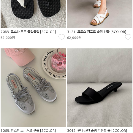
7083. 코스타 투톤 플립플랍 [2COLOR]
3121. 크로스 컴포트 슬링 샌들 [3COLOR]
52,000원
62,000원
1069. 위스퍼 스니커즈 샌들 [2COLOR]
3042. 루나 새틴 슬림 키튼힐 뮬 [2COLOR]