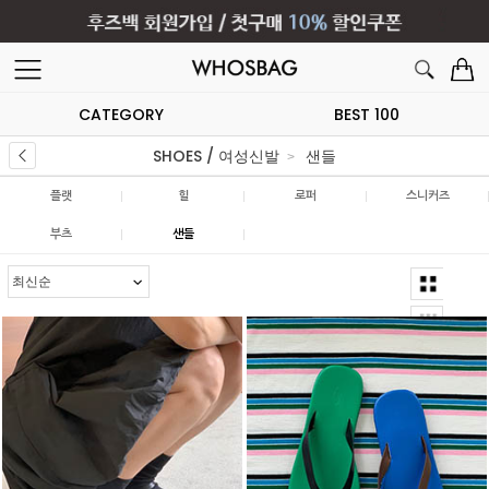
CATEGORY
BEST 100
SHOES / 여성신발
샌들
|
|
|
플랫
힐
로퍼
스니커즈
|
|
부츠
샌들