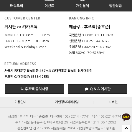
배송조회
이벤트
개인결제
찜한상품
CUSTOMER CENTER
BANKING INFO
게시판 or 카카오톡
예금주 : 후즈백[송호준]
MON-FRI 10:00am ~ 5:00pm
국민은행 933901-01-113978
LUNCH 12:30pm ~ 01:30pm
신한은행 110-291-440785
Weekend & Holiday Closed
우리은행 1002-247-947982
농협 302-0179-6739-41
RETURN ADDRESS
서울시 동대문구 답십리동 467-43 CJ대한통운 답십리 청계대리점
후즈백 CJ대한통운(1588-1255)
후즈백 공지사항
Q & A 게시판
|
|
이용안내
개인정보처리방침
PC버젼
송호준
상점명 : 후즈백
대표 :
대표전화 : 02) 2214 - 7741
팩스 : 02)2214-7740
주소 : 서울 동대문구 천호대로 83길 29
사업자등록번호 : 211-06-12092
통신판매업 신고 : 2006-서울동대문-2904
개인정보관리책임자 : 송호준