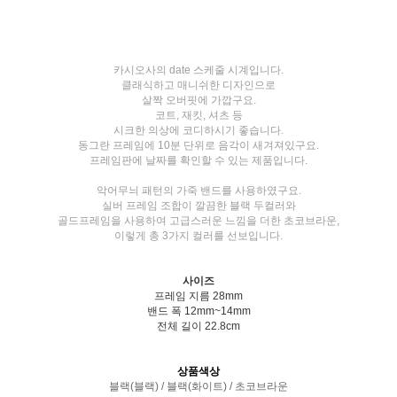
카시오사의 date 스케줄 시계입니다.
클래식하고 매니쉬한 디자인으로
살짝 오버핏에 가깝구요.
코트, 재킷, 셔츠 등
시크한 의상에 코디하시기 좋습니다.
동그란 프레임에 10분 단위로 음각이 새겨져있구요.
프레임판에 날짜를 확인할 수 있는 제품입니다.
악어무늬 패턴의 가죽 밴드를 사용하였구요.
실버 프레임 조합이 깔끔한 블랙 두컬러와
골드프레임을 사용하여 고급스러운 느낌을 더한 초코브라운,
이렇게 총 3가지 컬러를 선보입니다.
사이즈
프레임 지름 28mm
밴드 폭 12mm~14mm
전체 길이 22.8cm
상품색상
블랙(블랙) / 블랙(화이트) / 초코브라운