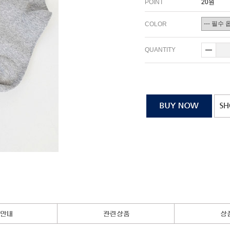
POINT
20원
COLOR
QUANTITY