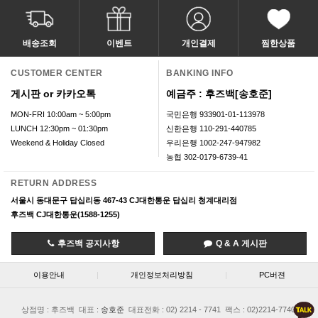
배송조회
이벤트
개인결제
찜한상품
CUSTOMER CENTER
BANKING INFO
게시판 or 카카오톡
예금주 : 후즈백[송호준]
MON-FRI 10:00am ~ 5:00pm
국민은행 933901-01-113978
LUNCH 12:30pm ~ 01:30pm
신한은행 110-291-440785
Weekend & Holiday Closed
우리은행 1002-247-947982
농협 302-0179-6739-41
RETURN ADDRESS
서울시 동대문구 답십리동 467-43 CJ대한통운 답십리 청계대리점
후즈백 CJ대한통운(1588-1255)
후즈백 공지사항
Q & A 게시판
이용안내
|
개인정보처리방침
|
PC버젼
상점명 : 후즈백
대표 :
송호준
대표전화 : 02) 2214 - 7741
팩스 : 02)2214-7740