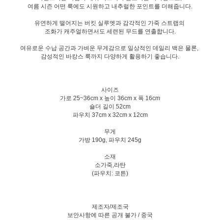
여름 시즌 어떤 룩에도 시원하고 내추럴한 포인트를 더해줍니다.
유연하게 떨어지는 버킷 실루엣과 감각적인 가죽 스트랩의
조화가 캐주얼하면서도 세련된 무드를 연출합니다.
여유로운 수납 공간과 가벼운 무게감으로 일상적인 데일리 백은 물론,
감성적인 바캉스 룩까지 다양하게 활용하기 좋습니다.
사이즈
가로 25~36cm x 높이 36cm x 폭 16cm
숄더 길이 52cm
파우치 37cm x 32cm x 12cm
무게
가방 190g, 파우치 245g
소재
소가죽,라탄
(파우치: 코튼)
제조자/제조국
보안사항에 따른 공개 불가 / 중국