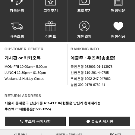
카톡문의
고객후기
포토후기
매장방문
배송조회
이벤트
개인결제
찜한상품
CUSTOMER CENTER
BANKING INFO
게시판 or 카카오톡
예금주 : 후즈백[송호준]
MON-FRI 10:00am ~ 5:00pm
국민은행 933901-01-113978
LUNCH 12:30pm ~ 01:30pm
신한은행 110-291-440785
Weekend & Holiday Closed
우리은행 1002-247-947982
농협 302-0179-6739-41
RETURN ADDRESS
서울시 동대문구 답십리동 467-43 CJ대한통운 답십리 청계대리점
후즈백 CJ대한통운(1588-1255)
후즈백 공지사항
Q & A 게시판
이용안내
|
개인정보처리방침
|
PC버젼