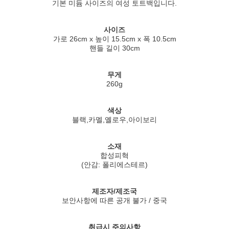
기본 미듐 사이즈의 여성 토트백입니다.
사이즈
가로 26cm x 높이 15.5cm x 폭 10.5cm
핸들 길이 30cm
무게
260g
색상
블랙,카멜,옐로우,아이보리
소재
합성피혁
(안감: 폴리에스테르)
제조자/제조국
보안사항에 따른 공개 불가 / 중국
취급시 주의사항