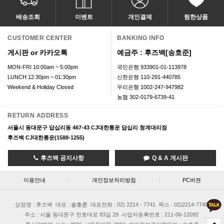
배송조회
이벤트
개인결제
찜한상품
CUSTOMER CENTER
BANKING INFO
게시판 or 카카오톡
예금주 : 후즈백[송호준]
MON-FRI 10:00am ~ 5:00pm
국민은행 933901-01-113978
LUNCH 12:30pm ~ 01:30pm
신한은행 110-291-440785
Weekend & Holiday Closed
우리은행 1002-247-947982
농협 302-0179-6739-41
RETURN ADDRESS
서울시 동대문구 답십리동 467-43 CJ대한통운 답십리 청계대리점
후즈백 CJ대한통운(1588-1255)
후즈백 공지사항
Q & A 게시판
이용안내
|
개인정보처리방침
|
PC버젼
상점명 : 후즈백
대표 :
송호준
대표전화 : 02) 2214 - 7741
팩스 : 02)2214-7740
주소 : 서울 동대문구 천호대로 83길 29
사업자등록번호 : 211-06-12092