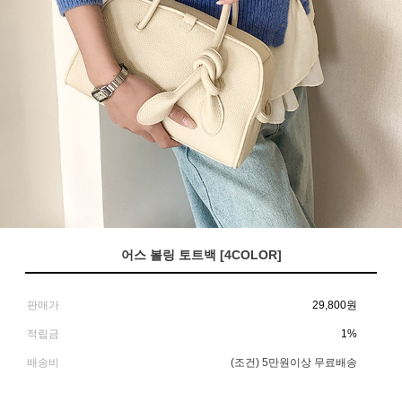
어스 볼링 토트백 [4COLOR]
판매가
29,800
원
적립금
1%
배송비
(조건)
5만원이상 무료배송