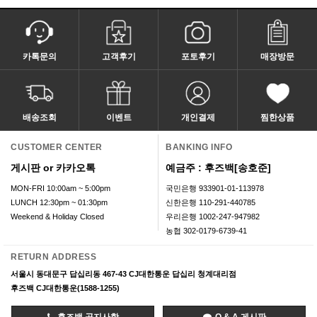
카톡문의
고객후기
포토후기
매장방문
배송조회
이벤트
개인결제
찜한상품
CUSTOMER CENTER
BANKING INFO
게시판 or 카카오톡
예금주 : 후즈백[송호준]
MON-FRI 10:00am ~ 5:00pm
국민은행 933901-01-113978
LUNCH 12:30pm ~ 01:30pm
신한은행 110-291-440785
Weekend & Holiday Closed
우리은행 1002-247-947982
농협 302-0179-6739-41
RETURN ADDRESS
서울시 동대문구 답십리동 467-43 CJ대한통운 답십리 청계대리점
후즈백 CJ대한통운(1588-1255)