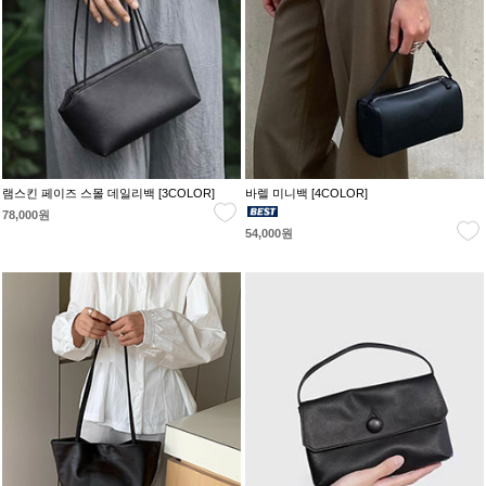
램스킨 페이즈 스몰 데일리백 [3COLOR]
바렐 미니백 [4COLOR]
78,000원
54,000원