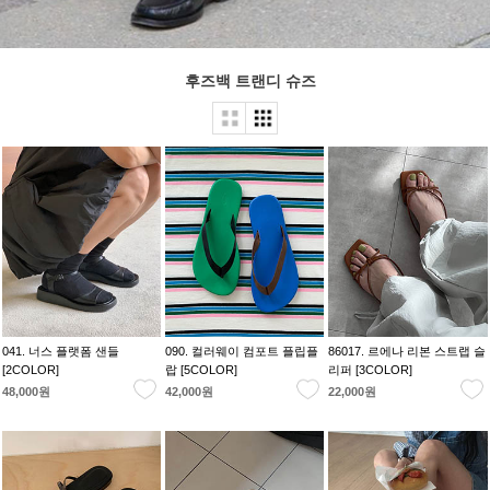
후즈백 트랜디 슈즈
041. 너스 플랫폼 샌들
090. 컬러웨이 컴포트 플립플
86017. 르에나 리본 스트랩 슬
[2COLOR]
랍 [5COLOR]
리퍼 [3COLOR]
48,000원
42,000원
22,000원