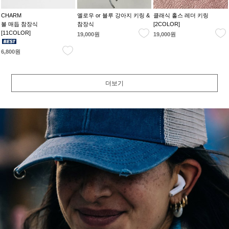
CHARM
옐로우 or 블루 강아지 키링 &
클래식 홀스 레더 키링
볼 매듭 참장식
참장식
[2COLOR]
[11COLOR]
19,000원
19,000원
6,800원
더보기