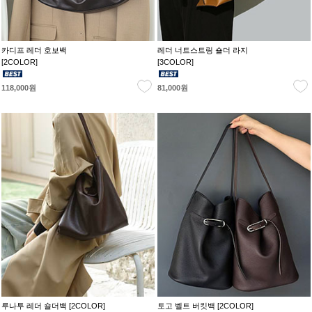
카디프 레더 호보백
레더 너트스트링 숄더 라지
[2COLOR]
[3COLOR]
118,000원
81,000원
루나투 레더 숄더백 [2COLOR]
토고 벨트 버킷백 [2COLOR]