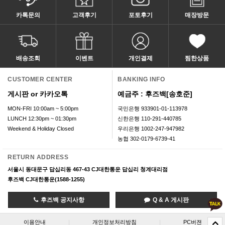
카톡문의
고객후기
포토후기
매장방문
배송조회
이벤트
개인결제
찜한상품
CUSTOMER CENTER
BANKING INFO
게시판 or 카카오톡
예금주 : 후즈백[송호준]
MON-FRI 10:00am ~ 5:00pm
국민은행 933901-01-113978
LUNCH 12:30pm ~ 01:30pm
신한은행 110-291-440785
Weekend & Holiday Closed
우리은행 1002-247-947982
농협 302-0179-6739-41
RETURN ADDRESS
서울시 동대문구 답십리동 467-43 CJ대한통운 답십리 청계대리점
후즈백 CJ대한통운(1588-1255)
후즈백 공지사항
Q & A 게시판
이용안내
|
개인정보처리방침
|
PC버젼