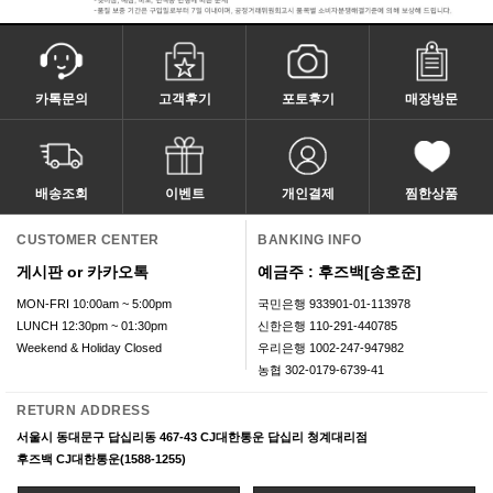
카톡문의
고객후기
포토후기
매장방문
배송조회
이벤트
개인결제
찜한상품
CUSTOMER CENTER
BANKING INFO
게시판 or 카카오톡
예금주 : 후즈백[송호준]
MON-FRI 10:00am ~ 5:00pm
국민은행 933901-01-113978
LUNCH 12:30pm ~ 01:30pm
신한은행 110-291-440785
Weekend & Holiday Closed
우리은행 1002-247-947982
농협 302-0179-6739-41
RETURN ADDRESS
서울시 동대문구 답십리동 467-43 CJ대한통운 답십리 청계대리점
후즈백 CJ대한통운(1588-1255)