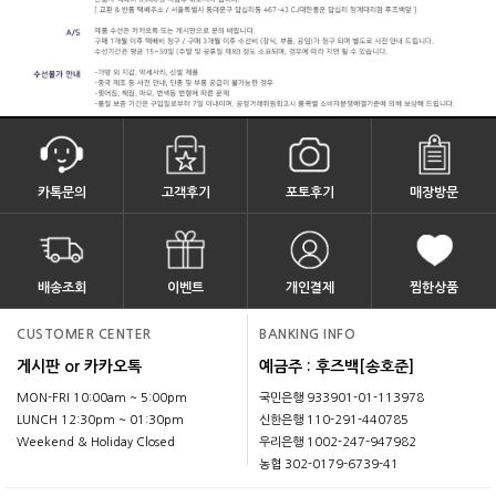
카톡문의
고객후기
포토후기
매장방문
배송조회
이벤트
개인결제
찜한상품
CUSTOMER CENTER
BANKING INFO
게시판 or 카카오톡
예금주 : 후즈백[송호준]
MON-FRI 10:00am ~ 5:00pm
국민은행 933901-01-113978
LUNCH 12:30pm ~ 01:30pm
신한은행 110-291-440785
Weekend & Holiday Closed
우리은행 1002-247-947982
농협 302-0179-6739-41