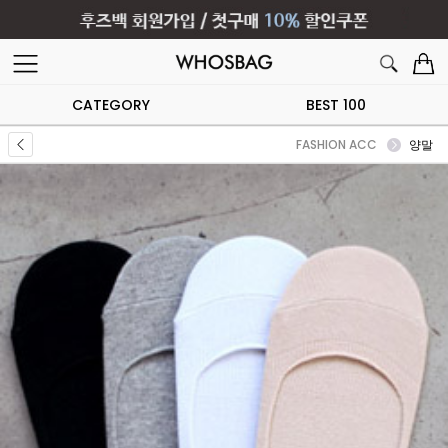
CATEGORY
BEST 100
FASHION ACC
양말