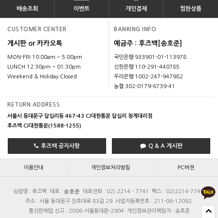
배송조회
이벤트
개인결제
찜한상품
CUSTOMER CENTER
BANKING INFO
게시판 or 카카오톡
예금주 : 후즈백[송호준]
MON-FRI 10:00am ~ 5:00pm
국민은행 933901-01-113978
LUNCH 12:30pm ~ 01:30pm
신한은행 110-291-440785
Weekend & Holiday Closed
우리은행 1002-247-947982
농협 302-0179-6739-41
RETURN ADDRESS
서울시 동대문구 답십리동 467-43 CJ대한통운 답십리 청계대리점
후즈백 CJ대한통운(1588-1255)
후즈백 공지사항
Q & A 게시판
|
|
이용안내
개인정보처리방침
PC버젼
송호준
상점명 : 후즈백
대표 :
대표전화 : 02) 2214 - 7741
팩스 : 02)2214-7740
주소 : 서울 동대문구 천호대로 83길 29
사업자등록번호 : 211-06-12092
통신판매업 신고 : 2006-서울동대문-2904
개인정보관리책임자 : 송호준