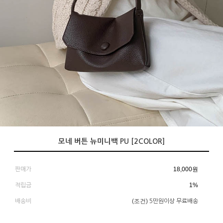
모네 버튼 뉴미니백 PU [2COLOR]
18,000
원
판매가
1%
적립금
(조건)
배송비
5만원이상 무료배송