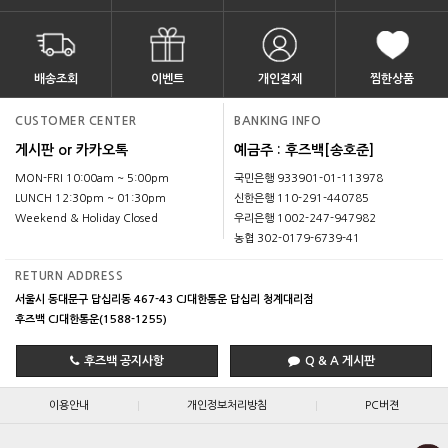
배송조회
이벤트
개인결제
찜한상품
CUSTOMER CENTER
BANKING INFO
게시판 or 카카오톡
예금주 : 후즈백[송호준]
MON-FRI 10:00am ~ 5:00pm
국민은행 933901-01-113978
LUNCH 12:30pm ~ 01:30pm
신한은행 110-291-440785
Weekend & Holiday Closed
우리은행 1002-247-947982
농협 302-0179-6739-41
RETURN ADDRESS
서울시 동대문구 답십리동 467-43 CJ대한통운 답십리 청계대리점
후즈백 CJ대한통운(1588-1255)
후즈백 공지사항
Q & A 게시판
|
|
이용안내
개인정보처리방침
PC버젼