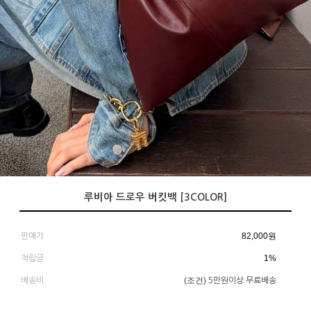
루비아 드로우 버킷백 [3COLOR]
82,000
원
판매가
1%
적립금
(조건)
배송비
5만원이상 무료배송