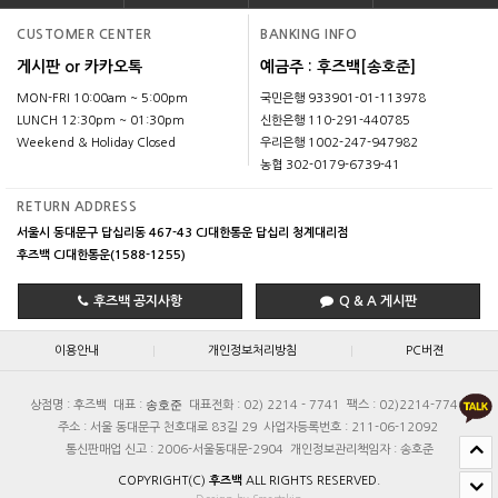
CUSTOMER CENTER
BANKING INFO
게시판 or 카카오톡
예금주 : 후즈백[송호준]
MON-FRI 10:00am ~ 5:00pm
국민은행 933901-01-113978
LUNCH 12:30pm ~ 01:30pm
신한은행 110-291-440785
Weekend & Holiday Closed
우리은행 1002-247-947982
농협 302-0179-6739-41
RETURN ADDRESS
서울시 동대문구 답십리동 467-43 CJ대한통운 답십리 청계대리점
후즈백 CJ대한통운(1588-1255)
후즈백 공지사항
Q & A 게시판
|
|
이용안내
개인정보처리방침
PC버젼
송호준
상점명 : 후즈백
대표 :
대표전화 : 02) 2214 - 7741
팩스 : 02)2214-7740
주소 : 서울 동대문구 천호대로 83길 29
사업자등록번호 : 211-06-12092
통신판매업 신고 : 2006-서울동대문-2904
개인정보관리책임자 : 송호준
COPYRIGHT(C)
후즈백
ALL RIGHTS RESERVED.