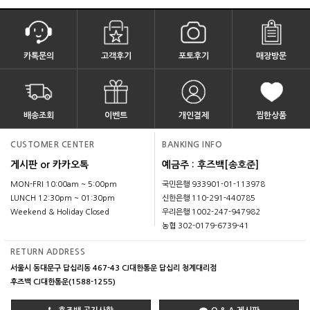
카톡문의
고객후기
포토후기
매장방문
배송조회
이벤트
개인결제
찜한상품
CUSTOMER CENTER
BANKING INFO
게시판 or 카카오톡
예금주 : 후즈백[송호준]
MON-FRI 10:00am ~ 5:00pm
국민은행 933901-01-113978
LUNCH 12:30pm ~ 01:30pm
신한은행 110-291-440785
Weekend & Holiday Closed
우리은행 1002-247-947982
농협 302-0179-6739-41
RETURN ADDRESS
서울시 동대문구 답십리동 467-43 CJ대한통운 답십리 청계대리점
후즈백 CJ대한통운(1588-1255)