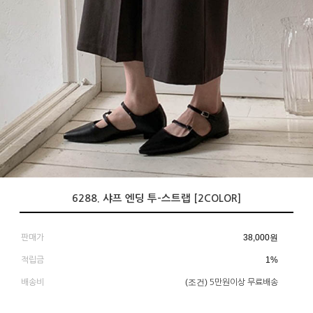
6288. 샤프 엔딩 투-스트랩 [2COLOR]
38,000
원
판매가
1%
적립금
(조건)
배송비
5만원이상 무료배송