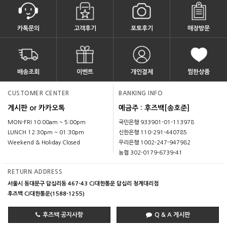
카톡문의
고객후기
포토후기
매장방문
배송조회
이벤트
개인결제
찜한상품
CUSTOMER CENTER
BANKING INFO
게시판 or 카카오톡
예금주 : 후즈백[송호준]
MON-FRI 10:00am ~ 5:00pm
국민은행 933901-01-113978
LUNCH 12:30pm ~ 01:30pm
신한은행 110-291-440785
Weekend & Holiday Closed
우리은행 1002-247-947982
농협 302-0179-6739-41
RETURN ADDRESS
서울시 동대문구 답십리동 467-43 CJ대한통운 답십리 청계대리점
후즈백 CJ대한통운(1588-1255)
후즈백 공지사항
Q & A 게시판