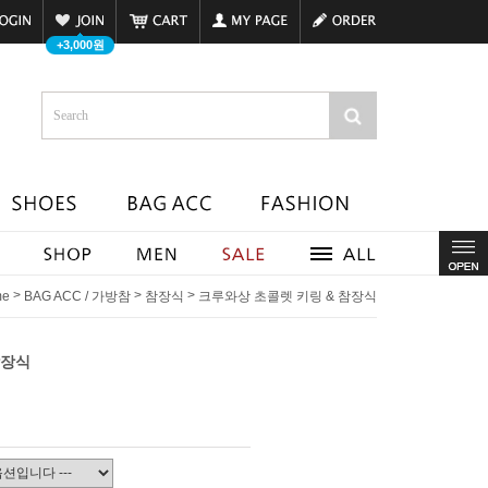
+3,000원
>
>
>
me
BAG ACC / 가방참
참장식
크루와상 초콜렛 키링 & 참장식
참장식