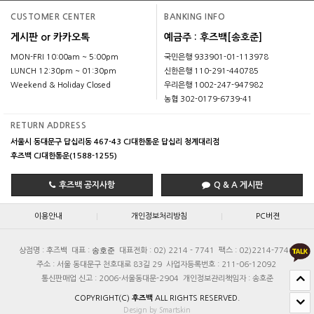
CUSTOMER CENTER
BANKING INFO
게시판 or 카카오톡
예금주 : 후즈백[송호준]
MON-FRI 10:00am ~ 5:00pm
국민은행 933901-01-113978
LUNCH 12:30pm ~ 01:30pm
신한은행 110-291-440785
Weekend & Holiday Closed
우리은행 1002-247-947982
농협 302-0179-6739-41
RETURN ADDRESS
서울시 동대문구 답십리동 467-43 CJ대한통운 답십리 청계대리점
후즈백 CJ대한통운(1588-1255)
후즈백 공지사항
Q & A 게시판
|
|
이용안내
개인정보처리방침
PC버젼
송호준
상점명 : 후즈백
대표 :
대표전화 : 02) 2214 - 7741
팩스 : 02)2214-7740
주소 : 서울 동대문구 천호대로 83길 29
사업자등록번호 : 211-06-12092
통신판매업 신고 : 2006-서울동대문-2904
개인정보관리책임자 : 송호준
COPYRIGHT(C)
후즈백
ALL RIGHTS RESERVED.