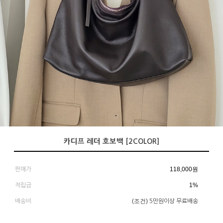
카디프 레더 호보백 [2COLOR]
118,000
원
판매가
1%
적립금
(조건)
배송비
5만원이상 무료배송