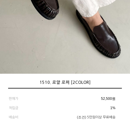
1510. 로얄 로퍼 [2COLOR]
52,500
원
판매가
1%
적립금
(조건)
배송비
5만원이상 무료배송