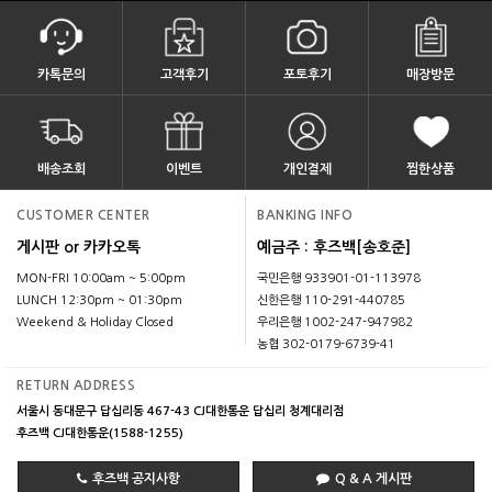
카톡문의
고객후기
포토후기
매장방문
배송조회
이벤트
개인결제
찜한상품
CUSTOMER CENTER
BANKING INFO
게시판 or 카카오톡
예금주 : 후즈백[송호준]
MON-FRI 10:00am ~ 5:00pm
국민은행 933901-01-113978
LUNCH 12:30pm ~ 01:30pm
신한은행 110-291-440785
Weekend & Holiday Closed
우리은행 1002-247-947982
농협 302-0179-6739-41
RETURN ADDRESS
서울시 동대문구 답십리동 467-43 CJ대한통운 답십리 청계대리점
후즈백 CJ대한통운(1588-1255)
후즈백 공지사항
Q & A 게시판