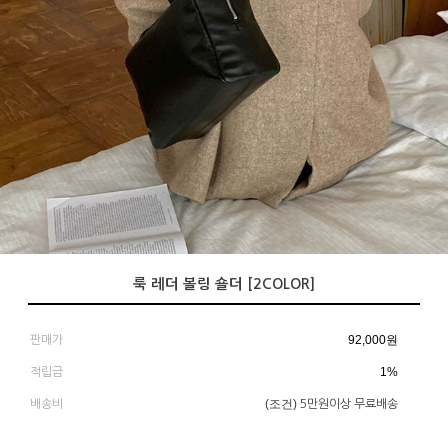
룩 레더 볼링 숄더 [2COLOR]
92,000
원
판매가
1%
적립금
(조건)
배송비
5만원이상 무료배송