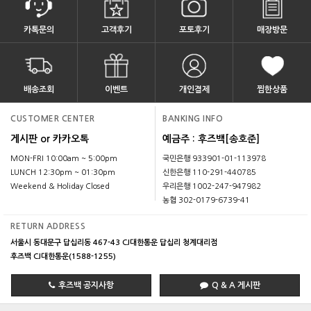
카톡문의
고객후기
포토후기
매장방문
배송조회
이벤트
개인결제
찜한상품
CUSTOMER CENTER
BANKING INFO
게시판 or 카카오톡
예금주 : 후즈백[송호준]
MON-FRI 10:00am ~ 5:00pm
국민은행 933901-01-113978
LUNCH 12:30pm ~ 01:30pm
신한은행 110-291-440785
Weekend & Holiday Closed
우리은행 1002-247-947982
농협 302-0179-6739-41
RETURN ADDRESS
서울시 동대문구 답십리동 467-43 CJ대한통운 답십리 청계대리점
후즈백 CJ대한통운(1588-1255)
후즈백 공지사항
Q & A 게시판