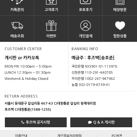
카톡문의
고객후기
포토후기
매장방문
배송조회
이벤트
개인결제
찜한상품
CUSTOMER CENTER
BANKING INFO
게시판 or 카카오톡
예금주 : 후즈백[송호준]
MON-FRI 10:00am ~ 5:00pm
국민은행 933901-01-113978
LUNCH 12:30pm ~ 01:30pm
신한은행 110-291-440785
Weekend & Holiday Closed
우리은행 1002-247-947982
농협 302-0179-6739-41
RETURN ADDRESS
서울시 동대문구 답십리동 467-43 CJ대한통운 답십리 청계대리점
후즈백 CJ대한통운(1588-1255)
후즈백 공지사항
Q & A 게시판
|
|
이용안내
개인정보처리방침
PC버젼