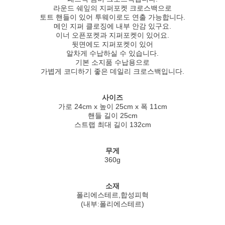
라운드 쉐잎의 지퍼포켓 크로스백으로
토트 핸들이 있어 투웨이로도 연출 가능합니다.
메인 지퍼 클로징에 내부 안감 있구요.
이너 오픈포켓과 지퍼포켓이 있어요.
뒷면에도 지퍼포켓이 있어
알차게 수납하실 수 있습니다.
기본 소지품 수납용으로
가볍게 코디하기 좋은 데일리 크로스백입니다.
사이즈
가로 24cm x 높이 25cm x 폭 11cm
핸들 길이 25cm
스트랩 최대 길이 132cm
무게
360g
소재
폴리에스테르,합성피혁
(내부:폴리에스테르)