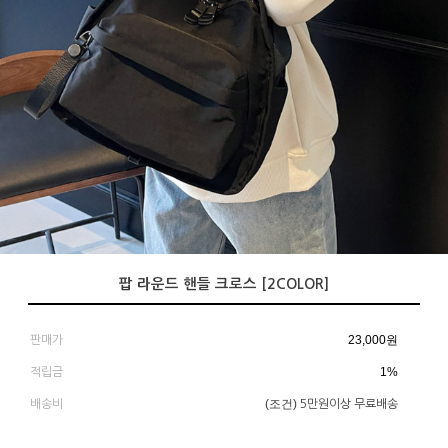
팝 라운드 핸들 크로스 [2COLOR]
23,000
원
판매가
1%
적립금
(조건)
배송비
5만원이상 무료배송