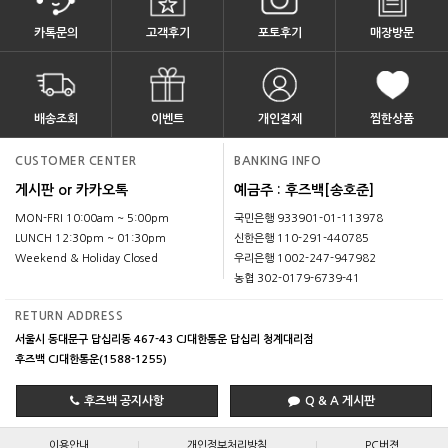
카톡문의
고객후기
포토후기
매장방문
배송조회
이벤트
개인결제
찜한상품
CUSTOMER CENTER
BANKING INFO
게시판 or 카카오톡
예금주 : 후즈백[송호준]
MON-FRI 10:00am ~ 5:00pm
국민은행 933901-01-113978
LUNCH 12:30pm ~ 01:30pm
신한은행 110-291-440785
Weekend & Holiday Closed
우리은행 1002-247-947982
농협 302-0179-6739-41
RETURN ADDRESS
서울시 동대문구 답십리동 467-43 CJ대한통운 답십리 청계대리점
후즈백 CJ대한통운(1588-1255)
후즈백 공지사항
Q & A 게시판
|
|
이용안내
개인정보처리방침
PC버젼