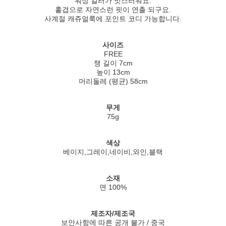
워싱 컬러가 멋스러워요.
홑겹으로 자연스런 핏이 연출 되구요.
사계절 캐쥬얼룩에 포인트 코디 가능합니다.
사이즈
FREE
챙 길이 7cm
높이 13cm
머리둘레 (평균) 58cm
무게
75g
색상
베이지,그레이,네이비,와인,블랙
소재
면 100%
제조자/제조국
보안사항에 따른 공개 불가 / 중국