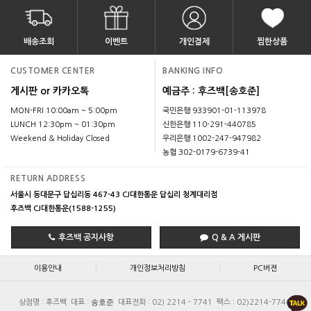
배송조회
이벤트
개인결제
찜한상품
CUSTOMER CENTER
BANKING INFO
게시판 or 카카오톡
예금주 : 후즈백[송호준]
MON-FRI 10:00am ~ 5:00pm
국민은행 933901-01-113978
LUNCH 12:30pm ~ 01:30pm
신한은행 110-291-440785
Weekend & Holiday Closed
우리은행 1002-247-947982
농협 302-0179-6739-41
RETURN ADDRESS
서울시 동대문구 답십리동 467-43 CJ대한통운 답십리 청계대리점
후즈백 CJ대한통운(1588-1255)
후즈백 공지사항
Q & A 게시판
|
|
이용안내
개인정보처리방침
PC버젼
송호준
상점명 : 후즈백
대표 :
대표전화 : 02) 2214 - 7741
팩스 : 02)2214-7740