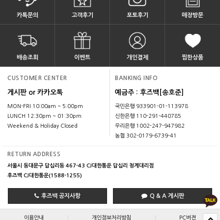
카톡문의
고객후기
포토후기
매장방문
배송조회
이벤트
개인결제
찜한상품
CUSTOMER CENTER
BANKING INFO
게시판 or 카카오톡
예금주 : 후즈백[송호준]
MON-FRI 10:00am ~ 5:00pm
국민은행 933901-01-113978
LUNCH 12:30pm ~ 01:30pm
신한은행 110-291-440785
Weekend & Holiday Closed
우리은행 1002-247-947982
농협 302-0179-6739-41
RETURN ADDRESS
서울시 동대문구 답십리동 467-43 CJ대한통운 답십리 청계대리점
후즈백 CJ대한통운(1588-1255)
후즈백 공지사항
Q & A 게시판
|
|
이용안내
개인정보처리방침
PC버젼