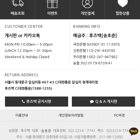
배송조회
이벤트
개인결제
찜한상품
CUSTOMER CENTER
BANKING INFO
게시판 or 카카오톡
예금주 : 후즈백[송호준]
MON-FRI 10:00am ~ 5:00pm
국민은행 933901-01-113978
LUNCH 12:30pm ~ 01:30pm
신한은행 110-291-440785
Weekend & Holiday Closed
우리은행 1002-247-947982
농협 302-0179-6739-41
RETURN ADDRESS
서울시 동대문구 답십리동 467-43 CJ대한통운 답십리 청계대리점
후즈백 CJ대한통운(1588-1255)
후즈백 공지사항
Q & A 게시판
|
|
이용안내
개인정보처리방침
PC버젼
송호준
상점명 : 후즈백
대표 :
대표전화 : 02) 2214 - 7741
팩스 : 02)2214-7740
주소 : 서울 동대문구 천호대로 83길 29
사업자등록번호 : 211-06-12092