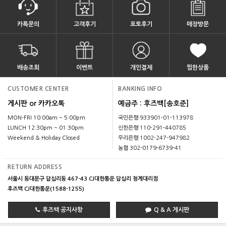
카톡문의
고객후기
포토후기
매장방문
배송조회
이벤트
개인결제
찜한상품
CUSTOMER CENTER
BANKING INFO
게시판 or 카카오톡
예금주 : 후즈백[송호준]
MON-FRI 10:00am ~ 5:00pm
국민은행 933901-01-113978
LUNCH 12:30pm ~ 01:30pm
신한은행 110-291-440785
Weekend & Holiday Closed
우리은행 1002-247-947982
농협 302-0179-6739-41
RETURN ADDRESS
서울시 동대문구 답십리동 467-43 CJ대한통운 답십리 청계대리점
후즈백 CJ대한통운(1588-1255)
후즈백 공지사항
Q & A 게시판